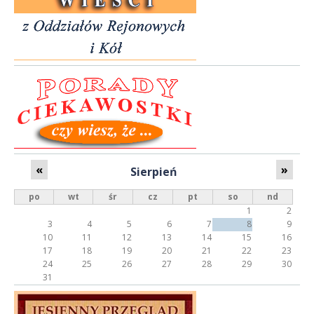
n
c
i
s
t
ó
w
«
»
Sierpień
po
wt
śr
cz
pt
so
nd
1
2
3
4
5
6
7
8
9
10
11
12
13
14
15
16
17
18
19
20
21
22
23
24
25
26
27
28
29
30
31