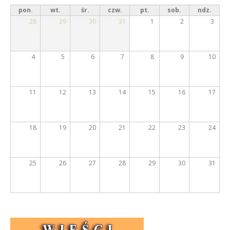
t
pon.
wt.
śr.
czw.
pt.
sob.
ndz.
k
y
28
29
30
31
1
2
3
w
E
n
a
m
4
5
6
7
8
9
10
k
e
a
r
r
11
12
13
14
15
16
17
t
y
a
)
t
18
19
20
21
22
23
24
ó
w
25
26
27
28
29
30
31
i
R
e