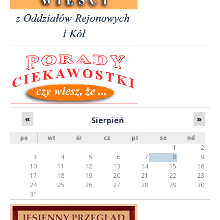
n
c
i
s
t
ó
w
«
»
Sierpień
po
wt
śr
cz
pt
so
nd
1
2
3
4
5
6
7
8
9
10
11
12
13
14
15
16
17
18
19
20
21
22
23
24
25
26
27
28
29
30
31