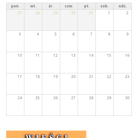
t
pon.
wt.
śr.
czw.
pt.
sob.
ndz.
k
y
27
28
29
30
31
1
2
w
E
n
a
m
3
4
5
6
7
8
9
k
e
a
r
r
10
11
12
13
14
15
16
t
y
a
)
t
17
18
19
20
21
22
23
ó
w
24
25
26
27
28
29
30
i
R
e