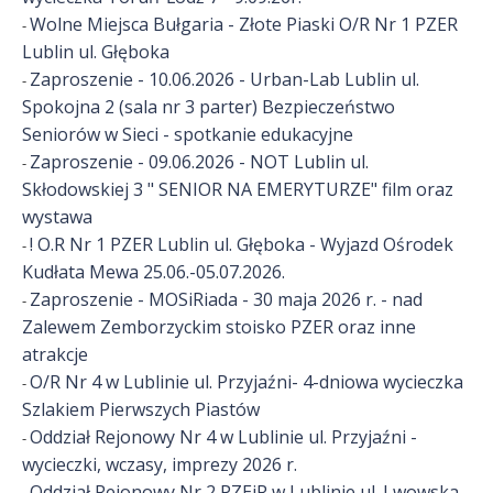
Wolne Miejsca Bułgaria - Złote Piaski O/R Nr 1 PZER
-
Lublin ul. Głęboka
Zaproszenie - 10.06.2026 - Urban-Lab Lublin ul.
-
Spokojna 2 (sala nr 3 parter) Bezpieczeństwo
Seniorów w Sieci - spotkanie edukacyjne
Zaproszenie - 09.06.2026 - NOT Lublin ul.
-
Skłodowskiej 3 " SENIOR NA EMERYTURZE" film oraz
wystawa
! O.R Nr 1 PZER Lublin ul. Głęboka - Wyjazd Ośrodek
-
Kudłata Mewa 25.06.-05.07.2026.
Zaproszenie - MOSiRiada - 30 maja 2026 r. - nad
-
Zalewem Zemborzyckim stoisko PZER oraz inne
atrakcje
O/R Nr 4 w Lublinie ul. Przyjaźni- 4-dniowa wycieczka
-
Szlakiem Pierwszych Piastów
Oddział Rejonowy Nr 4 w Lublinie ul. Przyjaźni -
-
wycieczki, wczasy, imprezy 2026 r.
Oddział Rejonowy Nr 2 PZEiR w Lublinie ul. Lwowska -