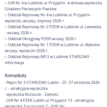
O/R Nr 4 w Lublinie ul. Przyjaźni- 4-dniowa wycieczka
n
! -
Szlakiem Pierwszych Piastów
c
Oddział Rejonowy Nr 4 w Lublinie ul. Przyjaźni -
! -
i
wycieczki, wczasy, imprezy 2026 r.
Oddział Rejonowy Nr 2 PZEiR w Lublinie ul. Lwowska
! -
s
- wczasy 2026 r.
t
Oddział Okręgowy PZER wczasy 2026 r.
! -
Oddział Rejonowy Nr 1 PZEiR w Lublinie ul. Głęboka-
! -
ó
wczasy, wycieczki 2026 r.
w
Oddział Rejonowy NR 3 w Lublinie STARSZAKI -
! -
informacja
Komunikaty
Rejon Nr 3 STARSZAKI Lublin - 25 -27 września 2026
-
r. - atrakcyjna wycieczka
wycieczka Roztocze - Zamość
-
O/R Nr 4 PZER Lublin ul. Przyjaźni 13 - atrakcyjna
-
wycieczka Toruń-Łódź 7 - 9.09.26r.