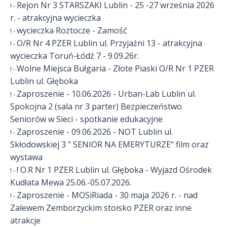
Rejon Nr 3 STARSZAKI Lublin - 25 -27 września 2026
! -
k
r. - atrakcyjna wycieczka
wycieczka Roztocze - Zamość
! -
E
O/R Nr 4 PZER Lublin ul. Przyjaźni 13 - atrakcyjna
! -
m
wycieczka Toruń-Łódź 7 - 9.09.26r.
Wolne Miejsca Bułgaria - Złote Piaski O/R Nr 1 PZER
! -
e
Lublin ul. Głęboka
r
Zaproszenie - 10.06.2026 - Urban-Lab Lublin ul.
! -
Spokojna 2 (sala nr 3 parter) Bezpieczeństwo
y
Seniorów w Sieci - spotkanie edukacyjne
t
Zaproszenie - 09.06.2026 - NOT Lublin ul.
! -
ó
Skłodowskiej 3 " SENIOR NA EMERYTURZE" film oraz
wystawa
w
! O.R Nr 1 PZER Lublin ul. Głęboka - Wyjazd Ośrodek
! -
i
Kudłata Mewa 25.06.-05.07.2026.
Zaproszenie - MOSiRiada - 30 maja 2026 r. - nad
! -
R
Zalewem Zemborzyckim stoisko PZER oraz inne
e
atrakcje