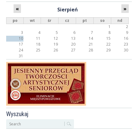
«
»
Sierpień
po
wt
śr
cz
pt
so
nd
1
2
3
4
5
6
7
8
9
10
11
12
13
14
15
16
17
18
19
20
21
22
23
24
25
26
27
28
29
30
31
Wyszukaj
S
z
u