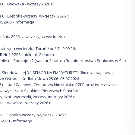
 ul. Lwowska - wczasy 2026 r.
.
 ul. Głęboka-wczasy, wycieczki 2026 r.
RSZAKI - informacja
eśnia 2026 r. - atrakcyjna wycieczka
trakcyjna wycieczka Toruń-Łódź 7 - 9.09.26r.
R Nr 1 PZER Lublin ul. Głęboka
blin ul. Spokojna 2 (sala nr 3 parter) Bezpieczeństwo Seniorów w Sieci -
ul. Skłodowskiej 3 " SENIOR NA EMERYTURZE" film oraz wystawa
jazd Ośrodek Kudłata Mewa 25.06.-05.07.2026.
6 r. - nad Zalewem Zemborzyckim stoisko PZER oraz inne atrakcje
niowa wycieczka Szlakiem Pierwszych Piastów
yjaźni - wycieczki, wczasy, imprezy 2026 r.
ul. Lwowska - wczasy 2026 r.
ul. Głęboka-wczasy, wycieczki 2026 r.
SZAKI - informacja