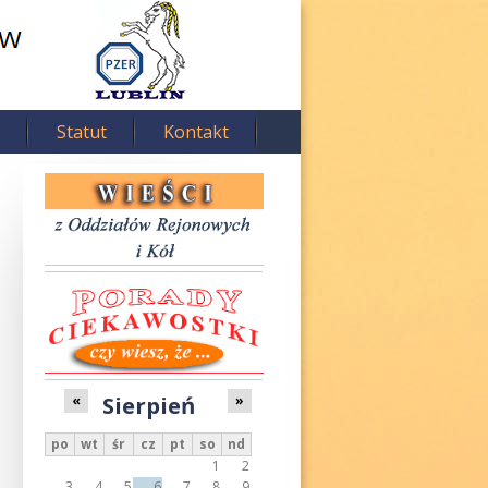
Statut
Kontakt
Sierpień
«
»
po
wt
śr
cz
pt
so
nd
1
2
3
4
5
6
7
8
9