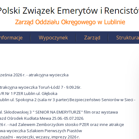
Informacje
Wypoczynek
Zarząd
Struktura
ześnia 2026 r. - atrakcyjna wycieczka
atrakcyjna wycieczka Toruń-Łódź 7 - 9.09.26r.
/R Nr 1 PZER Lublin ul. Głęboka
ublin ul. Spokojna 2 (sala nr 3 parter) Bezpieczeństwo Seniorów w Sieci -
 ul. Skłodowskiej 3 " SENIOR NA EMERYTURZE" film oraz wystawa
yjazd Ośrodek Kudłata Mewa 25.06.-05.07.2026.
26 r. - nad Zalewem Zemborzyckim stoisko PZER oraz inne atrakcje
dniowa wycieczka Szlakiem Pierwszych Piastów
zyjaźni - wycieczki, wczasy, imprezy 2026 r.