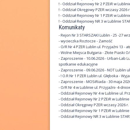
! -
Oddział Rejonowy Nr 2 PZEiR w Lublinie
e
! -
Oddział Okręgowy PZER wczasy 2026 r
k
! -
Oddział Rejonowy Nr 1 PZEiR w Lublinie
! -
Oddział Rejonowy NR 3 w Lublinie STA
E
Komunikaty
-
Rejon Nr 3 STARSZAKI Lublin - 25 -27 wrz
m
-
wycieczka Roztocze - Zamość
e
-
O/R Nr 4 PZER Lublin ul. Przyjaźni 13 - a
-
Wolne Miejsca Bułgaria - Złote Piaski O/
r
-
Zaproszenie - 10.06.2026 - Urban-Lab Lu
spotkanie edukacyjne
y
-
Zaproszenie - 09.06.2026 - NOT Lublin 
-
! O.R Nr 1 PZER Lublin ul. Głęboka - Wy
t
-
Zaproszenie - MOSiRiada - 30 maja 202
-
O/R Nr 4 w Lublinie ul. Przyjaźni- 4-d
ó
-
Oddział Rejonowy Nr 4 w Lublinie ul. Prz
w
-
Oddział Rejonowy Nr 2 PZEiR w Lublinie 
-
Oddział Okręgowy PZER wczasy 2026 r.
i
-
Oddział Rejonowy Nr 1 PZEiR w Lublinie 
-
Oddział Rejonowy NR 3 w Lublinie STAR
R