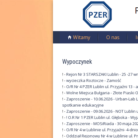
Przejdź
do
treści
P
o
M
Witamy
O nas
e
l
n
s
u
g
Wypoczynek
k
ł
ó
! -
Rejon Nr 3 STARSZAKI Lublin - 25 -27 wr
i
! -
wycieczka Roztocze - Zamość
w
! -
O/R Nr 4 PZER Lublin ul. Przyjaźni 13 - 
Z
n
! -
Wolne Miejsca Bułgaria - Złote Piaski O
e
w
! -
Zaproszenie - 10.06.2026 - Urban-Lab L
spotkanie edukacyjne
i
! -
Zaproszenie - 09.06.2026 - NOT Lublin
! -
! O.R Nr 1 PZER Lublin ul. Głęboka - W
ą
! -
Zaproszenie - MOSiRiada - 30 maja 20
! -
O/R Nr 4 w Lublinie ul. Przyjaźni- 4-
z
! -
Oddział Rejonowy Nr 4 w Lublinie ul. Pr