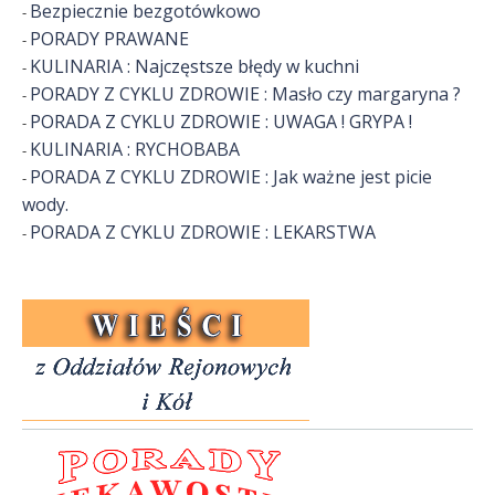
Bezpiecznie bezgotówkowo
-
k
PORADY PRAWANE
-
KULINARIA : Najczęstsze błędy w kuchni
-
E
PORADY Z CYKLU ZDROWIE : Masło czy margaryna ?
-
m
PORADA Z CYKLU ZDROWIE : UWAGA ! GRYPA !
-
KULINARIA : RYCHOBABA
-
e
PORADA Z CYKLU ZDROWIE : Jak ważne jest picie
-
r
wody.
PORADA Z CYKLU ZDROWIE : LEKARSTWA
y
-
t
ó
w
i
R
e