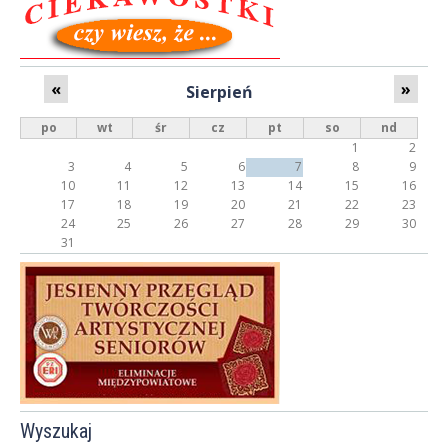
n
c
i
«
»
Sierpień
s
po
wt
śr
cz
pt
so
nd
1
2
t
3
4
5
6
7
8
9
10
11
12
13
14
15
16
ó
17
18
19
20
21
22
23
24
25
26
27
28
29
30
w
31
Wyszukaj