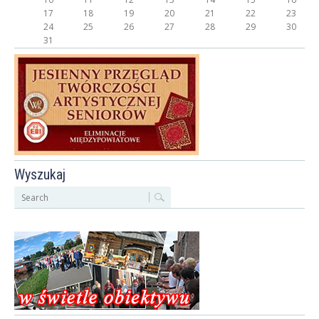
17
18
19
20
21
22
23
24
25
26
27
28
29
30
31
Wyszukaj
S
z
u
k
a
j