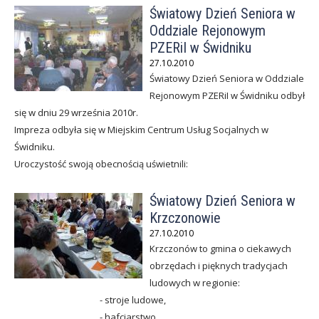
Światowy Dzień Seniora w
k
Oddziale Rejonowym
PZERiI w Świdniku
E
27.10.2010
m
Światowy Dzień Seniora w Oddziale
Rejonowym PZERiI w Świdniku odbył
e
się w dniu 29 września 2010r.
r
Impreza odbyła się w Miejskim Centrum Usług Socjalnych w
Świdniku.
y
Uroczystość swoją obecnością uświetnili:
t
Światowy Dzień Seniora w
ó
Krzczonowie
w
27.10.2010
Krzczonów to gmina o ciekawych
i
obrzędach i pięknych tradycjach
R
ludowych w regionie:
- stroje ludowe,
e
- hafciarstwo,