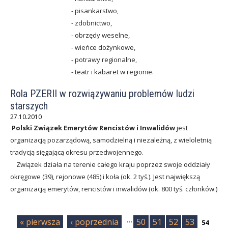
n
- pisankarstwo,
- zdobnictwo,
c
- obrzędy weselne,
i
- wieńce dożynkowe,
- potrawy regionalne,
s
- teatr i kabaret w regionie.
t
Rola PZERII w rozwiązywaniu problemów ludzi
ó
starszych
w
27.10.2010
Polski Związek Emerytów Rencistów i Inwalidów
jest
organizacją pozarządową, samodzielną i niezależną, z wieloletnią
tradycją sięgającą okresu przedwojennego.
Związek działa na terenie całego kraju poprzez swoje oddziały
okręgowe (39), rejonowe (485) i koła (ok. 2 tyś.). Jest największą
organizacją emerytów, rencistów i inwalidów (ok. 800 tyś. członków.)
S
…
« pierwsza
‹ poprzednia
50
51
52
53
54