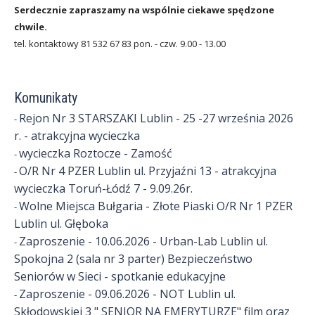
n
Serdecznie zapraszamy na wspólnie ciekawe spędzone
chwile.
c
tel. kontaktowy 81 532 67 83 pon. - czw. 9.00 - 13.00
i
s
Komunikaty
t
Rejon Nr 3 STARSZAKI Lublin - 25 -27 września 2026
-
r. - atrakcyjna wycieczka
ó
wycieczka Roztocze - Zamość
-
w
O/R Nr 4 PZER Lublin ul. Przyjaźni 13 - atrakcyjna
-
wycieczka Toruń-Łódź 7 - 9.09.26r.
Wolne Miejsca Bułgaria - Złote Piaski O/R Nr 1 PZER
-
Lublin ul. Głęboka
Zaproszenie - 10.06.2026 - Urban-Lab Lublin ul.
-
Spokojna 2 (sala nr 3 parter) Bezpieczeństwo
Seniorów w Sieci - spotkanie edukacyjne
Zaproszenie - 09.06.2026 - NOT Lublin ul.
-
Skłodowskiej 3 " SENIOR NA EMERYTURZE" film oraz