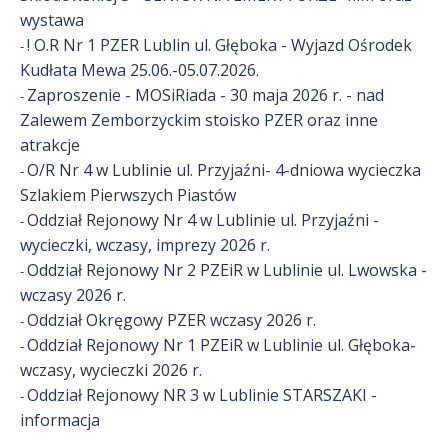
wystawa
! O.R Nr 1 PZER Lublin ul. Głęboka - Wyjazd Ośrodek
-
Kudłata Mewa 25.06.-05.07.2026.
Zaproszenie - MOSiRiada - 30 maja 2026 r. - nad
-
Zalewem Zemborzyckim stoisko PZER oraz inne
atrakcje
O/R Nr 4 w Lublinie ul. Przyjaźni- 4-dniowa wycieczka
-
Szlakiem Pierwszych Piastów
Oddział Rejonowy Nr 4 w Lublinie ul. Przyjaźni -
-
wycieczki, wczasy, imprezy 2026 r.
Oddział Rejonowy Nr 2 PZEiR w Lublinie ul. Lwowska -
-
wczasy 2026 r.
Oddział Okręgowy PZER wczasy 2026 r.
-
Oddział Rejonowy Nr 1 PZEiR w Lublinie ul. Głęboka-
-
wczasy, wycieczki 2026 r.
Oddział Rejonowy NR 3 w Lublinie STARSZAKI -
-
informacja