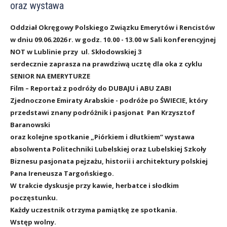
oraz wystawa
k
Oddział Okręgowy Polskiego Związku Emerytów i Rencistów
E
w dniu 09.06.2026 r. w godz. 10.00 - 13.00 w Sali konferencyjnej
m
NOT w Lublinie przy ul. Skłodowskiej 3
serdecznie zaprasza na prawdziwą ucztę dla oka z cyklu
e
SENIOR NA EMERYTURZE
r
Film – Reportaż z podróży do DUBAJU i ABU ZABI
Zjednoczone Emiraty Arabskie - podróże po ŚWIECIE, który
y
przedstawi znany podróżnik i pasjonat Pan Krzysztof
t
Baranowski
oraz kolejne spotkanie „Piórkiem i dłutkiem” wystawa
ó
absolwenta Politechniki Lubelskiej oraz Lubelskiej Szkoły
w
Biznesu pasjonata pejzażu, historii i architektury polskiej
Pana Ireneusza Targońskiego.
i
W trakcie dyskusje przy kawie, herbatce i słodkim
R
poczęstunku.
Każdy uczestnik
otrzyma pamiątkę ze spotkania.
e
Wstęp wolny.