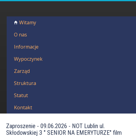
Przejdź
do
P
treści
M
Witamy
o
e
n
O nas
l
u
g
Informacje
s
ł
k
Wypoczynek
ó
w
i
Zarząd
n
e
Z
Struktura
w
Statut
i
Kontakt
ą
z
Zaproszenie - 09.06.2026 - NOT Lublin ul.
Skłodowskiej 3 " SENIOR NA EMERYTURZE" film
e